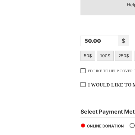
Hel
$
50$
100$
250$
I'D LIKE TO HELP COVER
I WOULD LIKE TO
Select Payment Me
ONLINE DONATION