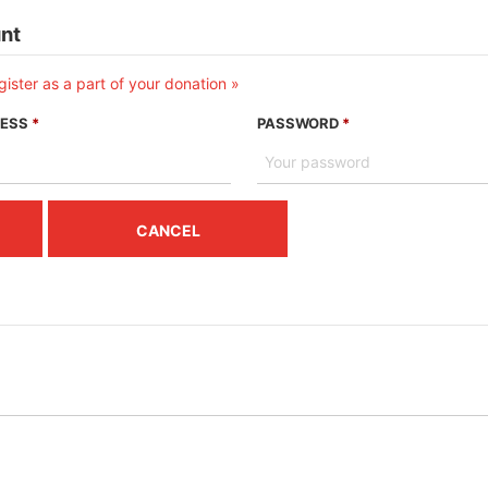
unt
gister as a part of your donation »
RESS
*
PASSWORD
*