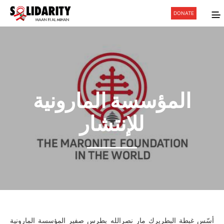
DONATE
المؤسسة المارونية
للإنتشار
أسّس غبطة البطريرك مار نصرالله بطرس صفير المؤسسة المارونية