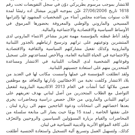
للانتشار بموجب مرسوم بطريركي دوّن في سجل التفويضات تحت رقم
1618 تاريخ 27/06/2006 عيّن بموجبه الوزير ميشال اده رئيسًا لمدة
ثلاث سنوات يساعده مجلس أمناء من الشخصيات المشهود لها بإلتزامها
المسيحي والماروني والوطني والمعروفة بحضورها المرموق في
الأوساط السياسية والاقتصادية والاجتماعية والمالية.
ولقد أناط غبطته بالمؤسسة مهمة تعزيز مشاعر الانتماء الماروني لدى
المنتشرين وتوعيتهم على تراثهم وترسيخ ارتباطهم بالجذور اللبنانية
والمارونية وكذلك تفعيل مشاركتهم السياسية والثقافية والاقتصادية
والاجتماعية في الحياة اللبنانية العامة، ويالأخص لمساعدتهم على تسجيل
وقوعاتهم الشخصية لدى البعثات اللبنانية في الانتشار ومساعدة
المتحدرين منهم على استعادة جنسيتهم اللبنانية.
ولقد انطلقت المؤسسة في عملها وأسست مكاتب لها في العديد من
بلاد الانتشار وكلفت نخبة من الاخصّائيين بإدارتها والتعاقد مع موظفين
ضمن ملاكها كما أنشأت في العام 2013 الاكاديمية المارونية لتفعيل
التواصل مع الطلاب المتحدرين من أصل لبناني بهدف تعريفهم على
تراثهم اللبناني والماروني من خلال حصص دراسية ومحاضرات يجري
بعدها اخضاعهم الى امتحانات ودعوة الناجحين منهم الى زيارة لبنان ,
على نفقتها الخاصة , لمدة 15 يومًا حيث يصار الى متابعة سلسلة من
المحاضرات والقيام بزيارة المسؤولين السياسيين والروحيين والتعرّف
على كافة المواقع الأثرية والدينية السياحية في لبنان.
كذلك، ولتسهيل العمل وتسريع آلية التسجيل واستعادة الجنسية أطلقت